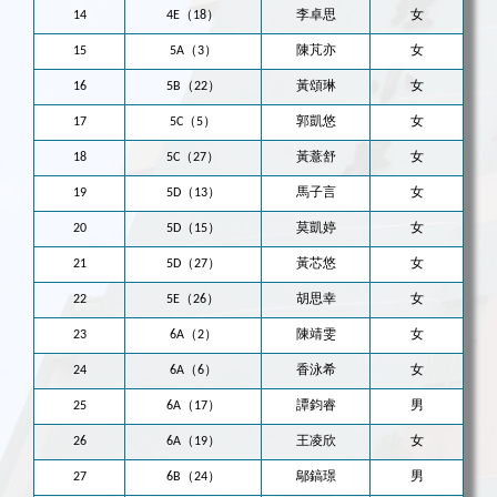
14
4E（18）
李卓思
女
15
5A（3）
陳芃亦
女
16
5B（22）
黃頌琳
女
17
5C（5）
郭凱悠
女
18
5C（27）
黃薏舒
女
19
5D（13）
馬子言
女
20
5D（15）
莫凱婷
女
21
5D（27）
黃芯悠
女
22
5E（26）
胡思幸
女
23
6A（2）
陳靖雯
女
24
6A（6）
香泳希
女
25
6A（17）
譚鈞睿
男
26
6A（19）
王凌欣
女
27
6B（24）
鄔鎬璟
男