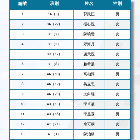
編號
班別
姓名
性別
1
1A（5）
郭政匡
男
2
3A（22）
楊心悦
女
3
3C（2）
陳曉瑩
女
4
3C（3）
鄭海月
女
5
3D（17）
盧天悦
女
6
3E（8）
賴希晨
女
7
4A（10）
高柏淳
男
8
4A（19）
吳立思
女
9
4A（25）
尤向曈
女
10
4B（15）
李卓凌
女
11
4B（16）
李昱霖
男
12
4C（27）
余可桐
女
13
4E（1）
陳治橋
男