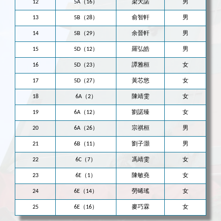
12
5A（16）
梁天諾
男
13
5B（28）
俞智軒
男
14
5B（29）
余晉軒
男
15
5D（12）
羅弘皓
男
16
5D（23）
譚雅桓
女
17
5D（27）
黃芯悠
女
18
6A（2）
陳靖雯
女
19
6A（12）
劉諾臻
女
20
6A（26）
宗祺桓
男
21
6B（11）
劉子灝
男
22
6C（7）
馮靖雯
女
23
6E（1）
陳敏堯
女
24
6E（14）
勞晞瑤
女
25
6E（16）
麥巧霖
女