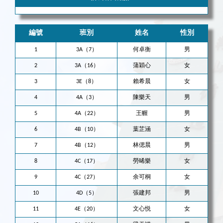
編號
班別
姓名
性別
1
3A（7）
何卓衡
男
2
3A（16）
蒲穎心
女
3
3E（8）
賴希晨
女
4
4A（3）
陳樂天
男
5
4A（22）
王幄
男
6
4B（10）
葉芷涵
女
7
4B（12）
林偲晨
男
8
4C（17）
勞晞樂
女
9
4C（27）
余可桐
女
10
4D（5）
張建邦
男
11
4E（20）
文心悦
女