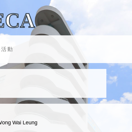
ECA
外活動
Wong Wai Leung