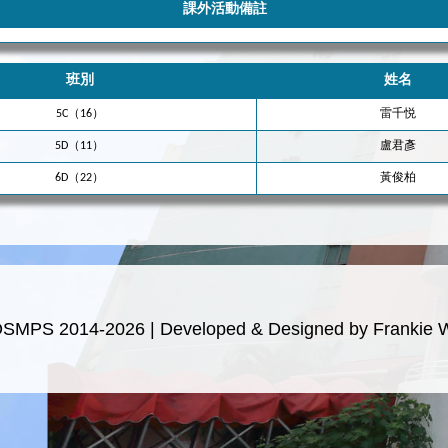
課外活動備註
班別
姓名
5C（16）
雷千悦
5D（11）
盧君彥
6D（22）
黃俊柏
OSMPS 2014-2026 | Developed & Designed by Frankie 