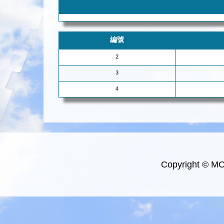
編號
2
3
4
Copyright © M