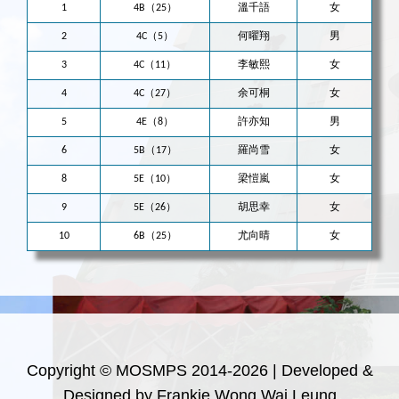
1
4B（25）
溫千語
女
2
4C（5）
何曜翔
男
3
4C（11）
李敏熙
女
4
4C（27）
余可桐
女
5
4E（8）
許亦知
男
6
5B（17）
羅尚雪
女
8
5E（10）
梁愷嵐
女
9
5E（26）
胡思幸
女
10
6B（25）
尤向晴
女
Copyright © MOSMPS 2014-2026 | Developed &
Designed by Frankie Wong Wai Leung