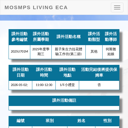
MOSMPS LIVING ECA
打
開
目
錄
課外活動
課外活動
課外活
課外活
課外活動名稱
參考編號
所屬學期
動類型
動導師
2025年度學
親子朱古力拉花體
何斯翹
2025U701M
其他
期三
驗工作坊(第二節)
姑娘
課外活動
課外活動
課外活動
活動完結後將提供保
日期
時間
地點
姆車
2026-05-02;
11:00-12:30
1/F小禮堂
否
課外活動備註
編號
班別
姓名
性別