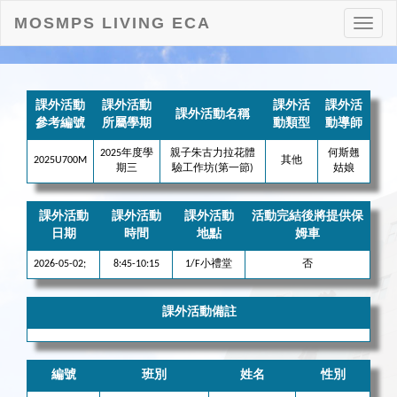
MOSMPS LIVING ECA
打
開
目
錄
課外活動
課外活動
課外活
課外活
課外活動名稱
參考編號
所屬學期
動類型
動導師
2025年度學
親子朱古力拉花體
何斯翹
2025U700M
其他
期三
驗工作坊(第一節)
姑娘
課外活動
課外活動
課外活動
活動完結後將提供保
日期
時間
地點
姆車
2026-05-02;
8:45-10:15
1/F小禮堂
否
課外活動備註
編號
班別
姓名
性別