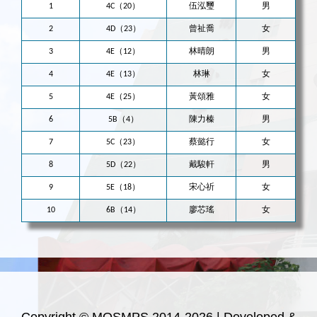
1
4C（20）
伍泓璽
男
2
4D（23）
曾祉喬
女
3
4E（12）
林晴朗
男
4
4E（13）
林琳
女
5
4E（25）
黃頌雅
女
6
5B（4）
陳力榛
男
7
5C（23）
蔡懿行
女
8
5D（22）
戴駿軒
男
9
5E（18）
宋心祈
女
10
6B（14）
廖芯瑤
女