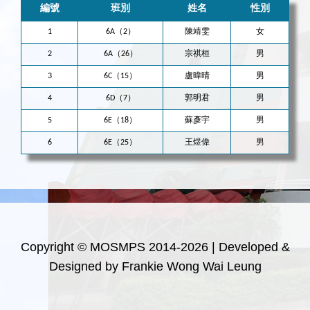
編號
班別
姓名
性別
1
6A（2）
陳靖雯
女
2
6A（26）
宗祺桓
男
3
6C（15）
盧暐晴
男
4
6D（7）
郭明君
男
5
6E（18）
蘇彥宇
男
6
6E（25）
王煜偉
男
Copyright © MOSMPS 2014-2026 | Developed &
Designed by Frankie Wong Wai Leung