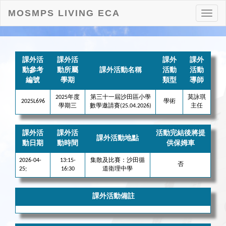
MOSMPS LIVING ECA
打
開
目
錄
課外活
課外活
課外
課外
動參考
動所屬
課外活動名稱
活動
活動
編號
學期
類型
導師
2025年度
第三十一屆沙田區小學
莫詠琪
2025L696
學術
學期三
數學邀請賽(25.04.2026)
主任
課外活
課外活
活動完結後將提
課外活動地點
動日期
動時間
供保姆車
2026-04-
13:15-
集散及比賽：沙田循
否
25;
16:30
道衛理中學
課外活動備註