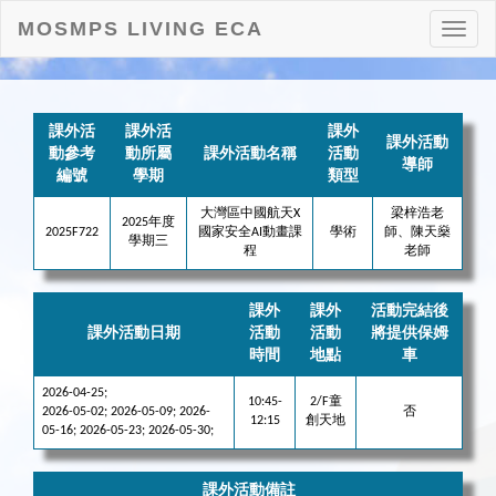
MOSMPS LIVING ECA
打
開
目
錄
課外活
課外活
課外
課外活動
動參考
動所屬
課外活動名稱
活動
導師
編號
學期
類型
大灣區中國航天X
梁梓浩老
2025年度
2025F722
國家安全AI動畫課
學術
師、陳天燊
學期三
程
老師
課外
課外
活動完結後
課外活動日期
活動
活動
將提供保姆
時間
地點
車
2026-04-25;
10:45-
2/F童
2026-05-02; 2026-05-09; 2026-
否
12:15
創天地
05-16; 2026-05-23; 2026-05-30;
課外活動備註