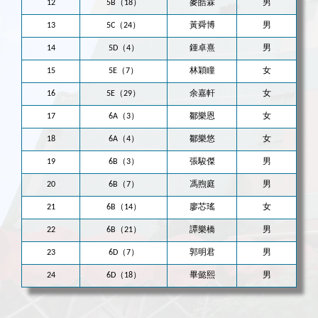
12
5B（18）
麥皓霖
男
13
5C（24）
黃舜博
男
14
5D（4）
鍾卓熹
男
15
5E（7）
林穎瞳
女
16
5E（29）
余嘉軒
女
17
6A（3）
鄒樂恩
女
18
6A（4）
鄒樂悠
女
19
6B（3）
張駿傑
男
20
6B（7）
馮煦庭
男
21
6B（14）
廖芯瑤
女
22
6B（21）
譚樂橋
男
23
6D（7）
郭明君
男
24
6D（18）
畢懿熙
男