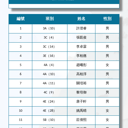
編號
班別
姓名
性別
1
3A（10）
許澄睿
男
2
3C（4）
張凱俊
男
3
3C（14）
李卓霖
男
4
3E（16）
李柏翹
男
5
4A（4）
趙曦彤
女
6
4A（10）
高柏淳
男
7
4A（11）
關塏裕
男
8
4C（9）
黎培御
男
9
4E（24）
唐子軒
男
10
4E（28）
姚禹晴
女
11
5B（10）
莊倩熙
女