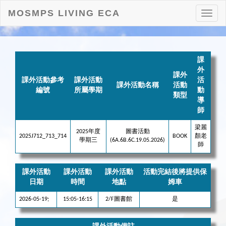
MOSMPS LIVING ECA
打
開
目
錄
課
外
課外
課外活動參考
課外活動
活
課外活動名稱
活動
編號
所屬學期
動
類型
導
師
梁麗
2025年度
圖書活動
2025J712_713_714
BOOK
顏老
學期三
(6A.6B.6C.19.05.2026)
師
課外活動
課外活動
課外活動
活動完結後將提供保
日期
時間
地點
姆車
2026-05-19;
15:05-16:15
2/F圖書館
是