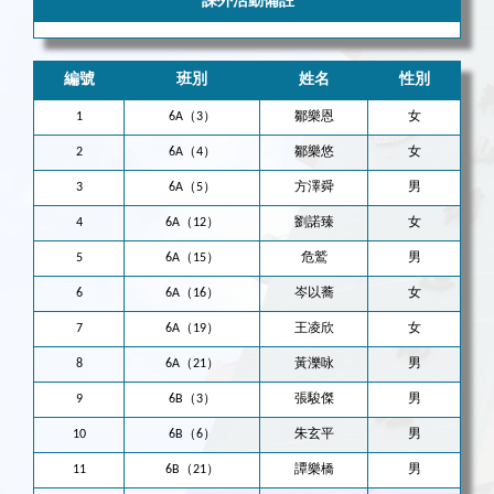
課外活動備註
編號
班別
姓名
性別
1
6A（3）
鄒樂恩
女
2
6A（4）
鄒樂悠
女
3
6A（5）
方澤舜
男
4
6A（12）
劉諾臻
女
5
6A（15）
危鷲
男
6
6A（16）
岑以蕎
女
7
6A（19）
王凌欣
女
8
6A（21）
黃濼咏
男
9
6B（3）
張駿傑
男
10
6B（6）
朱玄平
男
11
6B（21）
譚樂橋
男