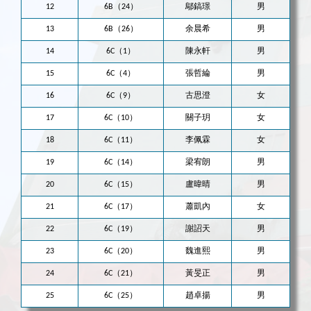
12
6B（24）
鄔鎬璟
男
13
6B（26）
余晨希
男
14
6C（1）
陳永軒
男
15
6C（4）
張哲綸
男
16
6C（9）
古思澄
女
17
6C（10）
關子玥
女
18
6C（11）
李佩霖
女
19
6C（14）
梁宥朗
男
20
6C（15）
盧暐晴
男
21
6C（17）
蕭凱內
女
22
6C（19）
謝詔天
男
23
6C（20）
魏進熙
男
24
6C（21）
黃旻正
男
25
6C（25）
趙卓揚
男