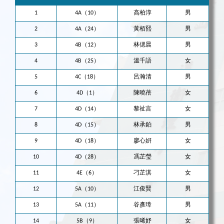
1
4A（10）
高柏淳
男
2
4A（24）
黃栢熙
男
3
4B（12）
林偲晨
男
4
4B（25）
溫千語
女
5
4C（18）
呂瀚清
男
6
4D（1）
陳曉蓓
女
7
4D（14）
黎祉言
女
8
4D（15）
林承鉑
男
9
4D（18）
廖心姸
女
10
4D（28）
馮芷瑩
女
11
4E（6）
刁芷淇
女
12
5A（10）
江俊賢
男
13
5A（11）
谷彥璋
男
14
5B（9）
張晞妤
女