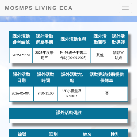
MOSMPS LIVING ECA
打
開
目
錄
課外活動
課外活動
課外活
課外活
課外活動名稱
參考編號
所屬學期
動類型
動導師
2025年度學
P4-P6親子中醫工
顏靜宜
2025J711M
其他
期三
作坊(09.05.2026)
姑娘
課外活動
課外活動
課外活動地
活動完結後將提供
日期
時間
點
保姆車
1/F小禮堂及
2026-05-09;
9:30-11:00
否
RM107
課外活動備註
編號
班別
姓名
性別