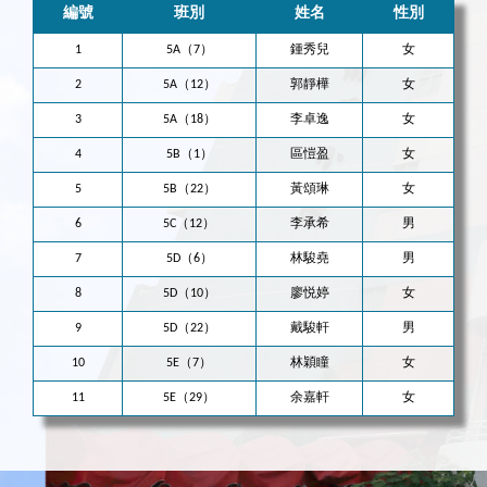
編號
班別
姓名
性別
1
5A（7）
鍾秀兒
女
2
5A（12）
郭靜樺
女
3
5A（18）
李卓逸
女
4
5B（1）
區愷盈
女
5
5B（22）
黃頌琳
女
6
5C（12）
李承希
男
7
5D（6）
林駿堯
男
8
5D（10）
廖悦婷
女
9
5D（22）
戴駿軒
男
10
5E（7）
林穎瞳
女
11
5E（29）
余嘉軒
女