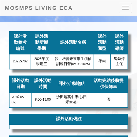
MOSMPS LIVING ECA
打
開
目
錄
課外活
課外活
課外
課外
動參考
動所屬
課外活動名稱
活動
活動
編號
學期
類型
導師
2025年度
沙。培育未來學生領袖
馬舜婷
2025S702
學術
學期三
訓練日營(09.05.2026)
主任
課外活動
課外活動
活動完結後將提
課外活動地點
日期
時間
供保姆車
2026-05-
沙田培英中學(沙田
9:00-13:00
否
09;
禾輋邨)
課外活動備註