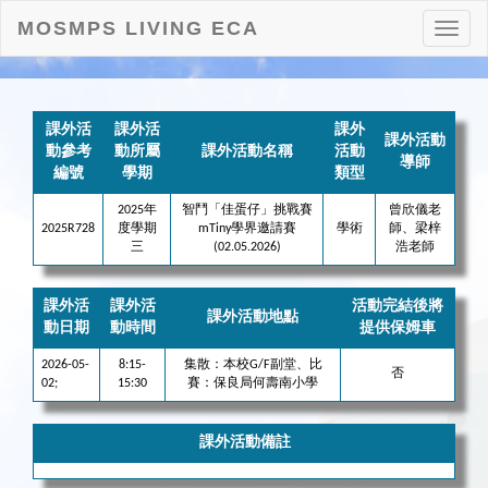
MOSMPS LIVING ECA
打
開
目
錄
課外活
課外活
課外
課外活動
動參考
動所屬
課外活動名稱
活動
導師
編號
學期
類型
2025年
智鬥「佳蛋仔」挑戰賽
曾欣儀老
2025R728
度學期
mTiny學界邀請賽
學術
師、梁梓
三
(02.05.2026)
浩老師
課外活
課外活
活動完結後將
課外活動地點
動日期
動時間
提供保姆車
2026-05-
8:15-
集散：本校G/F副堂、比
否
02;
15:30
賽：保良局何壽南小學
課外活動備註