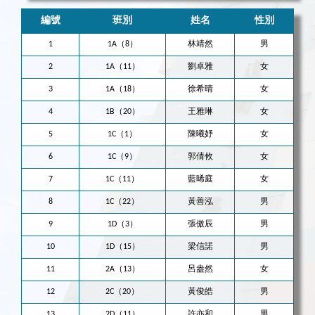
編號
班別
姓名
性別
1
1A（8）
林靖然
男
2
1A（11）
劉卓雅
女
3
1A（18）
徐希晴
女
4
1B（20）
王雅琳
女
5
1C（1）
陳曦妤
女
6
1C（9）
郭倩攸
女
7
1C（11）
藍晞庭
女
8
1C（22）
黃善泓
男
9
1D（3）
張傲辰
男
10
1D（15）
梁信諾
男
11
2A（13）
呂盎然
女
12
2C（20）
黃俊皓
男
13
2D（11）
許亦和
男