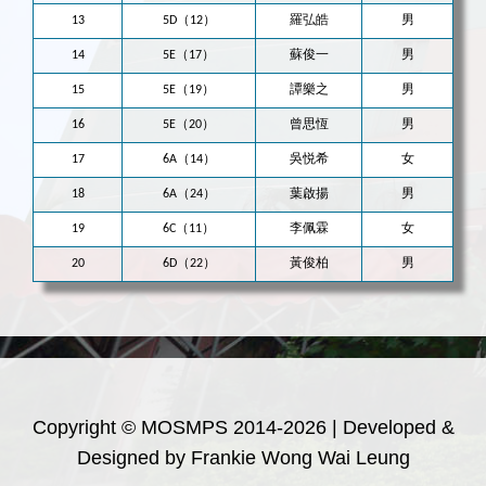
13
5D（12）
羅弘皓
男
14
5E（17）
蘇俊一
男
15
5E（19）
譚樂之
男
16
5E（20）
曾思恆
男
17
6A（14）
吳悦希
女
18
6A（24）
葉啟揚
男
19
6C（11）
李佩霖
女
20
6D（22）
黃俊柏
男
Copyright © MOSMPS 2014-2026 | Developed &
Designed by Frankie Wong Wai Leung