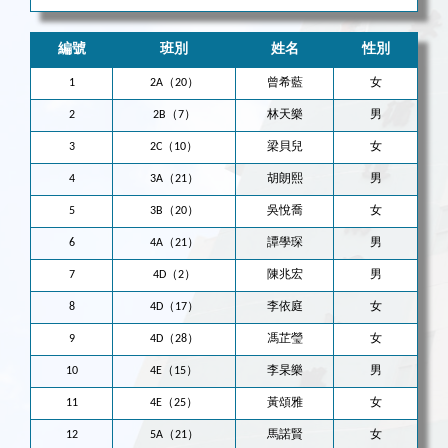
編號
班別
姓名
性別
1
2A（20）
曾希藍
女
2
2B（7）
林天樂
男
3
2C（10）
梁貝兒
女
4
3A（21）
胡朗熙
男
5
3B（20）
吳悅喬
女
6
4A（21）
譚學琛
男
7
4D（2）
陳兆宏
男
8
4D（17）
李依庭
女
9
4D（28）
馮芷瑩
女
10
4E（15）
李杲樂
男
11
4E（25）
黃頌雅
女
12
5A（21）
馬諾賢
女