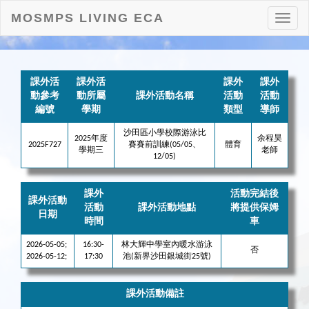
MOSMPS LIVING ECA
打
開
目
錄
課外活
課外活
課外
課外
動參考
動所屬
課外活動名稱
活動
活動
編號
學期
類型
導師
沙田區小學校際游泳比
2025年度
余程昊
2025F727
賽賽前訓練(05/05、
體育
學期三
老師
12/05)
課外
活動完結後
課外活動
活動
課外活動地點
將提供保姆
日期
時間
車
2026-05-05;
16:30-
林大輝中學室內暖水游泳
否
2026-05-12;
17:30
池(新界沙田銀城街25號)
課外活動備註