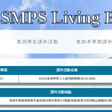
SMPS Living 
查詢學生課外活動
查詢本學期課
屬學期
課外活動名稱
期三
GA110全港學界三人籃球錦標賽(26.04.2026)
課外活動地點
香港中華基督教青年會烏溪沙青年新村3-4號籃球場(新界沙田馬鞍山鞍駿街2號