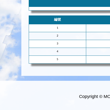
編號
1
2
3
4
5
Copyright © M