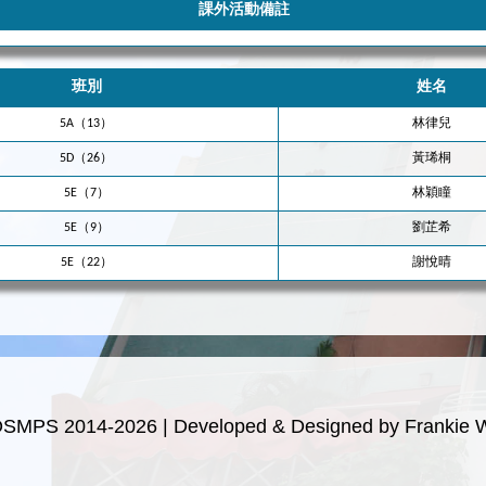
課外活動備註
班別
姓名
5A（13）
林律兒
5D（26）
黃琋桐
5E（7）
林穎瞳
5E（9）
劉芷希
5E（22）
謝悅晴
OSMPS 2014-2026 | Developed & Designed by Frankie 