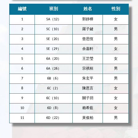
編號
班別
姓名
性別
1
5A（12）
郭靜樺
女
2
5C（10）
羅子鍵
男
3
5E（20）
曾思恆
男
4
5E（29）
余嘉軒
女
5
6A（20）
王芷瑩
女
6
6A（26）
宗祺桓
男
7
6B（6）
朱玄平
男
8
6C（2）
陳恩言
女
9
6C（10）
關子玥
女
10
6D（8）
賴希藍
女
11
6D（22）
黃俊柏
男