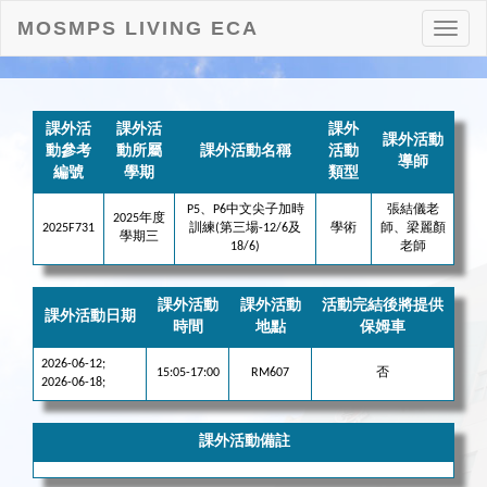
MOSMPS LIVING ECA
打
開
目
錄
課外活
課外活
課外
課外活動
動參考
動所屬
課外活動名稱
活動
導師
編號
學期
類型
P5、P6中文尖子加時
張結儀老
2025年度
2025F731
訓練(第三場-12/6及
學術
師、梁麗顏
學期三
18/6)
老師
課外活動
課外活動
活動完結後將提供
課外活動日期
時間
地點
保姆車
2026-06-12;
15:05-17:00
RM607
否
2026-06-18;
課外活動備註