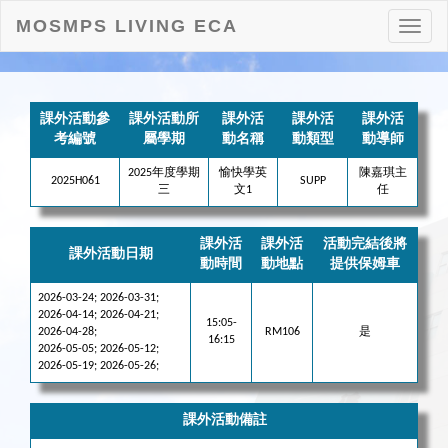
MOSMPS LIVING ECA
打
開
目
錄
課外活動參
課外活動所
課外活
課外活
課外活
考編號
屬學期
動名稱
動類型
動導師
2025年度學期
愉快學英
陳嘉琪主
2025H061
SUPP
三
文1
任
課外活
課外活
活動完結後將
課外活動日期
動時間
動地點
提供保姆車
2026-03-24; 2026-03-31;
2026-04-14; 2026-04-21;
15:05-
2026-04-28;
RM106
是
16:15
2026-05-05; 2026-05-12;
2026-05-19; 2026-05-26;
課外活動備註