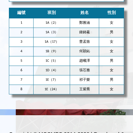
編號
班別
姓名
性別
1
1A（2）
鄭雅涵
女
2
1A（3）
鍾銘羲
男
3
1A（17）
曹孟致
女
4
1B（9）
何穎鈊
女
5
1C（5）
趙曦澤
男
6
1D（4）
張芯雅
女
7
1E（7）
祁子樂
男
8
1E（24）
王紫喬
女