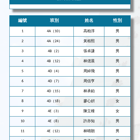
編號
班別
姓名
性別
1
4A（10）
高柏淳
男
2
4A（24）
黃栢熙
男
3
4B（2）
張卓謙
男
4
4B（12）
林偲晨
男
5
4D（4）
周綽飛
男
6
4D（7）
周信亨
男
7
4D（15）
林承鉑
男
8
4D（18）
廖心姸
女
9
4E（3）
陳立橦
女
10
4E（8）
許亦知
男
11
4E（12）
林晴朗
男