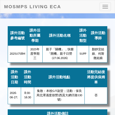
MOSMPS LIVING ECA
打
開
目
錄
課外活
課外
課外活動
課外活動
動所屬
課外活動名稱
活動
參考編號
導師
學期
類型
2025年
親子「關機」，快樂
顏靜宜姑
2025U758M
度學期
「開機」親子日營
SUPP
娘、何斯
三
(27.06.2026)
翹姑娘
課外
課外
活動完結後
活動
活動
課外活動地點
將提供保姆
日期
時間
車
集散：本校G/F副堂；活動：保良
2026-
8:30-
局北潭涌度假營(西貢大網仔路530
否
06-27;
16:30
號)
課外活動備註