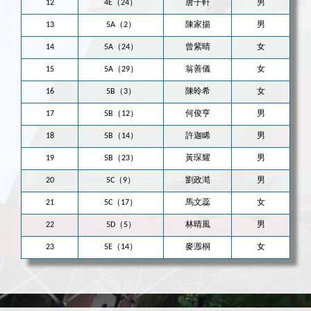
12
4E（24）
唐子軒
男
13
5A（2）
陳家揚
男
14
5A（24）
曾紫晴
女
15
5A（29）
翁善儀
女
16
5B（3）
陳昤希
女
17
5B（12）
何俊亨
男
18
5B（14）
許迦睎
男
19
5B（23）
黃琛耀
男
20
5C（9）
劉政澔
男
21
5C（17）
馬文蕊
女
22
5D（5）
林晴風
男
23
5E（14）
麥溵桐
女