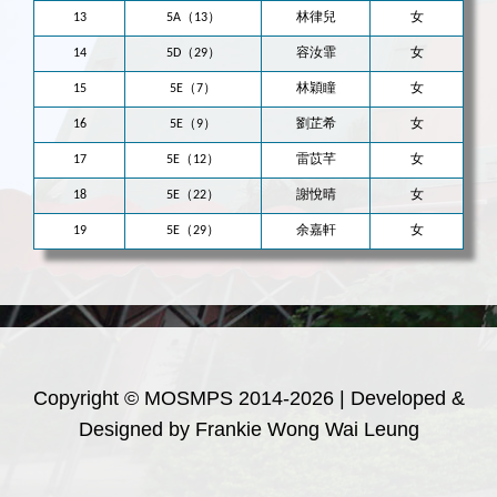
13
5A（13）
林律兒
女
14
5D（29）
容汝霏
女
15
5E（7）
林穎瞳
女
16
5E（9）
劉芷希
女
17
5E（12）
雷苡芊
女
18
5E（22）
謝悅晴
女
19
5E（29）
余嘉軒
女
Copyright © MOSMPS 2014-2026 | Developed &
Designed by Frankie Wong Wai Leung