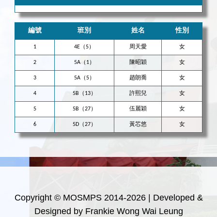
編號
班別
姓名
性別
1
4E（5）
周天愛
女
2
5A（1）
陳昭穎
女
3
5A（5）
趙朗喬
女
4
5B（13）
許熙兒
女
5
5B（27）
伍麗穎
女
6
5D（27）
黃芯悠
女
Copyright © MOSMPS 2014-2026 | Developed &
Designed by Frankie Wong Wai Leung