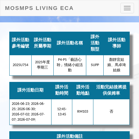
MOSMPS LIVING ECA
打
開
目
錄
課外
課外活動
課外活動
課外活動
課外活動名稱
活動
參考編號
所屬學期
導師
類型
P4-P5「藝語心
顏靜宜姑
2025年度
2025U754
聆」情緒小組活
SUPP
娘、馬卓琦
學期三
動
姑娘
課外活
課外活
活動完結後將提
課外活動日期
動時間
動地點
供保姆車
2026-06-23; 2026-06-
25; 2026-06-30;
12:45-
RM103
否
2026-07-02; 2026-07-
13:45
07; 2026-07-09;
課外活動備註