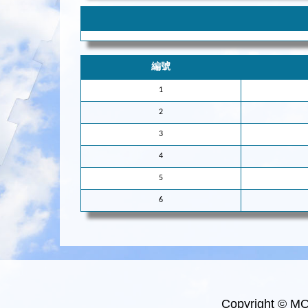
編號
1
2
3
4
5
6
Copyright © M