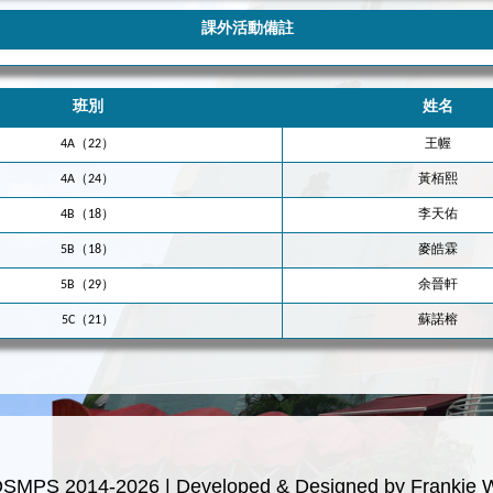
課外活動備註
班別
姓名
4A（22）
王幄
4A（24）
黃栢熙
4B（18）
李天佑
5B（18）
麥皓霖
5B（29）
余晉軒
5C（21）
蘇諾榕
OSMPS 2014-2026 | Developed & Designed by Frankie 