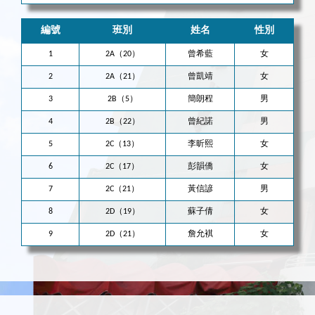
編號
班別
姓名
性別
1
2A（20）
曾希藍
女
2
2A（21）
曾凱靖
女
3
2B（5）
簡朗程
男
4
2B（22）
曾紀諾
男
5
2C（13）
李昕熙
女
6
2C（17）
彭韻僑
女
7
2C（21）
黃信諺
男
8
2D（19）
蘇子倩
女
9
2D（21）
詹允褀
女