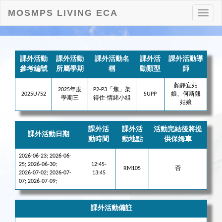
MOSMPS LIVING ECA
打
開
目
錄
課外活動
課外活動
課外活動名
課外活
課外活動導
參考編號
所屬學期
稱
動類型
師
顏靜宜姑
2025年度
P2-P3「焦」架
2025U752
SUPP
娘、何斯翹
學期三
得住-情緒小組
姑娘
課外活
課外活
活動完結後將提
課外活動日期
動時間
動地點
供保姆車
2026-06-23; 2026-06-
25; 2026-06-30;
12:45-
RM105
否
2026-07-02; 2026-07-
13:45
07; 2026-07-09;
課外活動備註