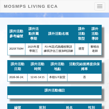
MOSMPS LIVING ECA
打
開
目
錄
課外活
課外
課外
課外活動
動所屬
課外活動名稱
活動
活動
參考編號
學期
類型
導師
2025年度
P2-P6花式跳繩校隊訓
黎曉欣
2025F750M
體育
學期三
練班評估三後加時訓練
老師
課外活動
課外活動
課外活動
活動完結後將提供保
日期
時間
地點
姆車
2026-06-24;
12:45-14:15
本校G/F副堂
否
課外活動備註
編號
班別
姓名
性別