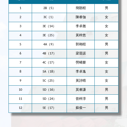
1
2B（5）
簡朗程
男
2
3C（1）
陳睿伽
女
3
3E（14）
李卓翹
女
4
3E（25）
黃梓悠
女
5
4A（9）
郭翱榿
男
6
4B（17）
梁晉諾
男
7
4C（17）
勞晞樂
女
8
5A（18）
李卓逸
女
9
5C（25）
黃詩晴
女
10
5D（16）
莫睿謙
男
11
5D（24）
曾梓淳
男
12
5E（17）
蘇俊一
男