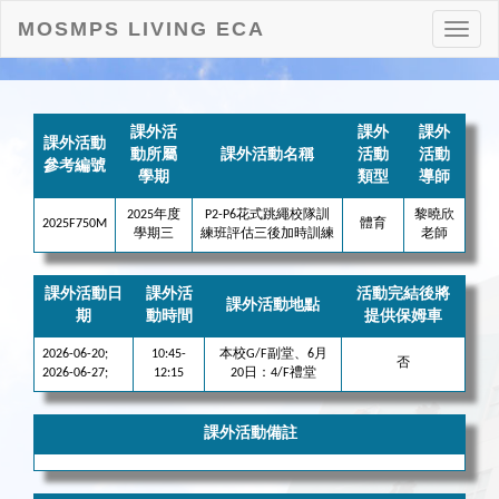
MOSMPS LIVING ECA
打
開
目
錄
課外活
課外
課外
課外活動
動所屬
課外活動名稱
活動
活動
參考編號
學期
類型
導師
2025年度
P2-P6花式跳繩校隊訓
黎曉欣
2025F750M
體育
學期三
練班評估三後加時訓練
老師
課外活動日
課外活
活動完結後將
課外活動地點
期
動時間
提供保姆車
2026-06-20;
10:45-
本校G/F副堂、6月
否
2026-06-27;
12:15
20日：4/F禮堂
課外活動備註