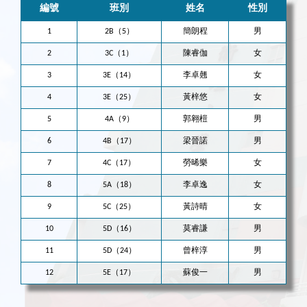
編號
班別
姓名
性別
1
2B（5）
簡朗程
男
2
3C（1）
陳睿伽
女
3
3E（14）
李卓翹
女
4
3E（25）
黃梓悠
女
5
4A（9）
郭翱榿
男
6
4B（17）
梁晉諾
男
7
4C（17）
勞晞樂
女
8
5A（18）
李卓逸
女
9
5C（25）
黃詩晴
女
10
5D（16）
莫睿謙
男
11
5D（24）
曾梓淳
男
12
5E（17）
蘇俊一
男