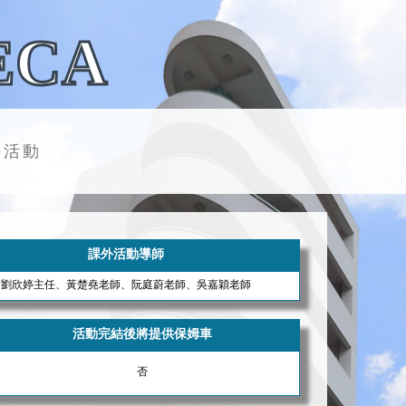
ECA
外活動
課外活動導師
劉欣婷主任、黃楚堯老師、阮庭蔚老師、吳嘉穎老師
活動完結後將提供保姆車
否