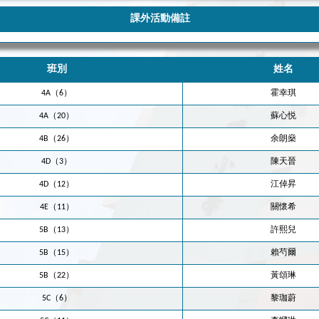
課外活動備註
班別
姓名
4A（6）
霍幸琪
4A（20）
蘇心悦
4B（26）
余朗燊
4D（3）
陳天晉
4D（12）
江倬昇
4E（11）
關懷希
5B（13）
許熙兒
5B（15）
賴芍爾
5B（22）
黃頌琳
5C（6）
黎珈蔚