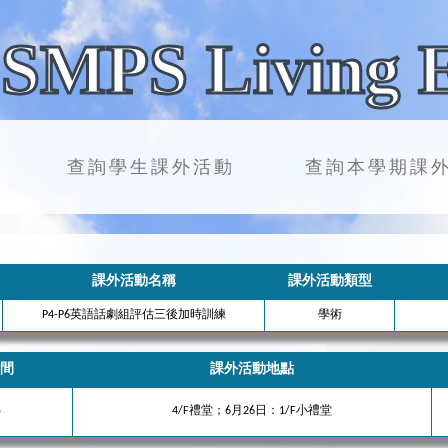
SMPS Living 
查詢學生課外活動
查詢本學期課
課外活動名稱
課外活動類型
P4-P6英語話劇組評估三後加時訓練
學術
間
課外活動地點
5
4/F禮堂；6月26日：1/F小禮堂