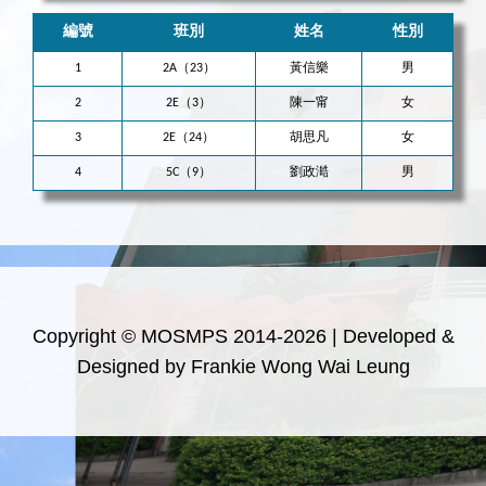
編號
班別
姓名
性別
1
2A（23）
黃信樂
男
2
2E（3）
陳一甯
女
3
2E（24）
胡思凡
女
4
5C（9）
劉政澔
男
Copyright © MOSMPS 2014-2026 | Developed &
Designed by Frankie Wong Wai Leung