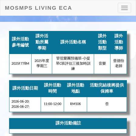
MOSMPS LIVING ECA
打
開
目
錄
課外活
課外
課外
課外活動
動所屬
課外活動名稱
活動
活動
參考編號
學期
類型
導師
管弦樂團預備班-小提
2025年度
曾德怡
2025F778M
琴C班評估三後加時訓
音樂
學期三
老師
練
課外活動
課外活動
活動完結後將提供
課外活動日期
時間
地點
保姆車
2026-06-20;
11:00-12:00
RM106
否
2026-06-27;
課外活動備註