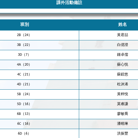
課外活動備註
班別
姓名
2B（24）
黃君喆
3B（22）
白偲澄
3D（7）
鍾卓儒
4A（20）
蘇心悦
4C（21）
蘇鎧悠
4D（21）
杜沐浠
5B（24）
黃梓悅
5D（16）
莫睿謙
6B（13）
廖敏喬
6C（16）
潘曉琳
6D（6）
洪振豐