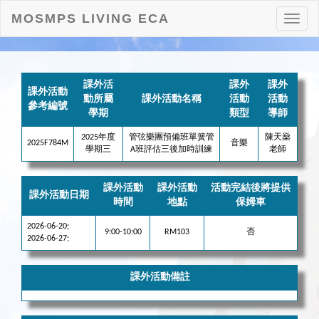
MOSMPS LIVING ECA
打
開
目
錄
課外活
課外
課外
課外活動
動所屬
課外活動名稱
活動
活動
參考編號
學期
類型
導師
2025年度
管弦樂團預備班單簧管
陳天燊
2025F784M
音樂
學期三
A班評估三後加時訓練
老師
課外活動
課外活動
活動完結後將提供
課外活動日期
時間
地點
保姆車
2026-06-20;
9:00-10:00
RM103
否
2026-06-27;
課外活動備註