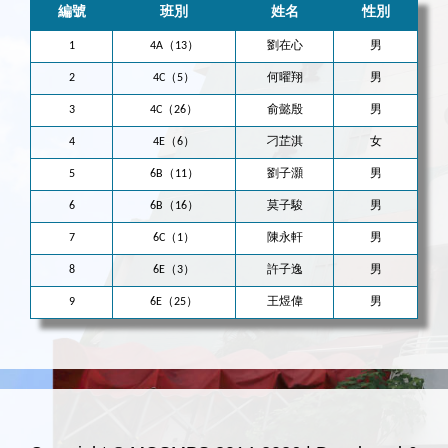
編號
班別
姓名
性別
1
4A（13）
劉在心
男
2
4C（5）
何曜翔
男
3
4C（26）
俞懿殷
男
4
4E（6）
刁芷淇
女
5
6B（11）
劉子灝
男
6
6B（16）
莫子駿
男
7
6C（1）
陳永軒
男
8
6E（3）
許子逸
男
9
6E（25）
王煜偉
男