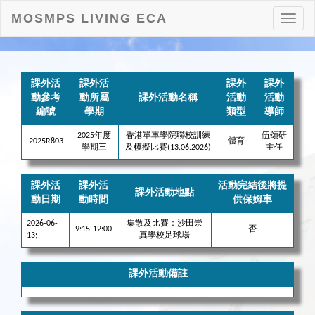
MOSMPS LIVING ECA
打
開
目
錄
課外活
課外活
課外
課外
動參考
動所屬
課外活動名稱
活動
活動
編號
學期
類型
導師
2025年度
香港單車學院聯校訓練
伍頌研
2025R803
體育
學期三
及模擬比賽(13.06.2026)
主任
課外活
課外活
活動完結後將提
課外活動地點
動日期
動時間
供保姆車
2026-06-
集散及比賽：沙田崇
9:15-12:00
否
13;
真學校足球場
課外活動備註