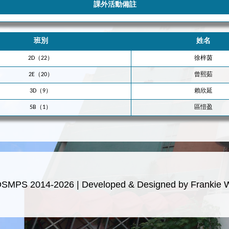
課外活動備註
班別
姓名
2D（22）
徐梓茵
2E（20）
曾熙茹
3D（9）
賴欣延
5B（1）
區愷盈
OSMPS 2014-2026 | Developed & Designed by Frankie 