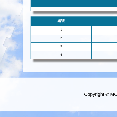
編號
1
2
3
4
Copyright © M