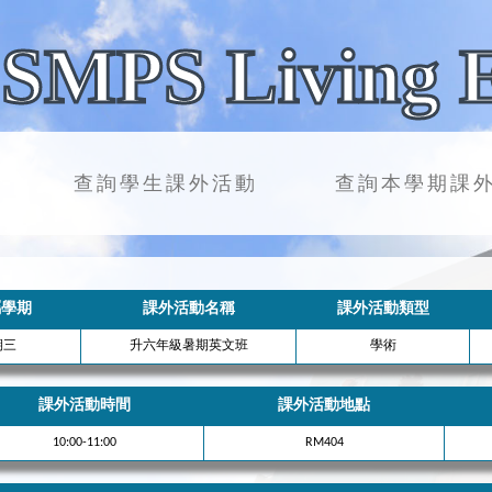
SMPS Living 
查詢學生課外活動
查詢本學期課
屬學期
課外活動名稱
課外活動類型
期三
升六年級暑期英文班
學術
課外活動時間
課外活動地點
10:00-11:00
RM404