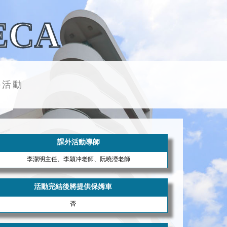
ECA
外活動
課外活動導師
李潔明主任、李穎冲老師、阮曉瀅老師
活動完結後將提供保姆車
否