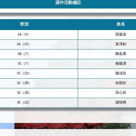
課外活動備註
班別
姓名
5A（9）
胡嘉洛
5A（25）
黃澤釗
5B（7）
陳俞庚
5C（7）
賴懿澄
5C（22）
施洺欣
5C（28）
余穎欣
5E（18）
宋心祈
5E（22）
謝悅晴