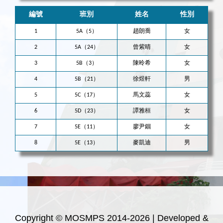
編號
班別
姓名
性別
1
5A（5）
趙朗喬
女
2
5A（24）
曾紫晴
女
3
5B（3）
陳昤希
女
4
5B（21）
徐煜軒
男
5
5C（17）
馬文蕊
女
6
5D（23）
譚雅桓
女
7
5E（11）
廖尹銦
女
8
5E（13）
麥凱迪
男
Copyright © MOSMPS 2014-2026 | Developed &