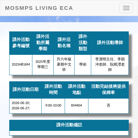
MOSMPS LIVING ECA
打
開
目
錄
課外活
課外
課外活動
課外活
動所屬
活動
課外活動導師
參考編號
動名稱
學期
類型
升六年級
李潔明主任、李穎
2025年度
2025H816M
暑期中文
學術
冲老師、阮曉瀅老
學期三
班
師
課外活動
課外活動
活動完結後將提供
課外活動日期
時間
地點
保姆車
2026-06-20;
9:00-10:00
RM404
否
2026-06-27;
課外活動備註