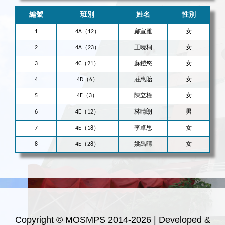
編號
班別
姓名
性別
1
4A（12）
鄺宣雅
女
2
4A（23）
王曉桐
女
3
4C（21）
蘇鎧悠
女
4
4D（6）
莊惠貽
女
5
4E（3）
陳立橦
女
6
4E（12）
林晴朗
男
7
4E（18）
李卓思
女
8
4E（28）
姚禹晴
女
Copyright © MOSMPS 2014-2026 | Developed &