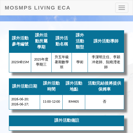
MOSMPS LIVING ECA
打
開
目
錄
課外活
課外
課外活動
課外活
動所屬
活動
課外活動導師
參考編號
動名稱
學期
類型
升五年級
李潔明主任、李穎
2025年度
2025H815M
暑期數學
學術
冲老師、阮曉瀅老
學期三
班
師
課外活動
課外活動
活動完結後將提供
課外活動日期
時間
地點
保姆車
2026-06-20;
11:00-12:00
RM405
否
2026-06-27;
課外活動備註