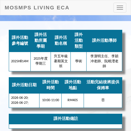
MOSMPS LIVING ECA
打
開
目
錄
課外活
課外
課外活動
課外活
動所屬
活動
課外活動導師
參考編號
動名稱
學期
類型
升五年級
李潔明主任、李穎
2025年度
2025H814M
暑期英文
學術
冲老師、阮曉瀅老
學期三
班
師
課外活動
課外活動
活動完結後將提供
課外活動日期
時間
地點
保姆車
2026-06-20;
10:00-11:00
RM405
否
2026-06-27;
課外活動備註