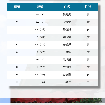
編號
班別
姓名
性別
1
4A（3）
陳樂天
男
2
4A（7）
馮靖悠
女
3
4A（26）
茹愷兒
女
4
4A（28）
鄭皚綸
女
5
4B（21）
羅竣燁
男
6
4B（22）
伍貝藍
女
7
4D（4）
周綽飛
男
8
4D（19）
文姸雅
女
9
4E（20）
文心悦
女
10
4E（26）
王棨俊
男