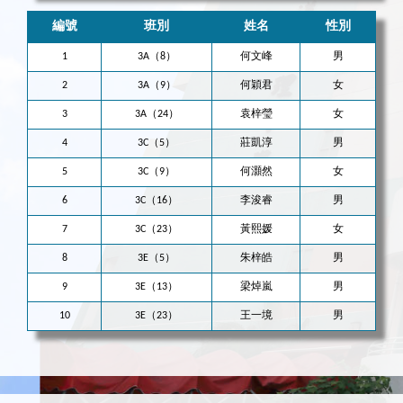
編號
班別
姓名
性別
1
3A（8）
何文峰
男
2
3A（9）
何穎君
女
3
3A（24）
袁梓瑩
女
4
3C（5）
莊凱淳
男
5
3C（9）
何灝然
女
6
3C（16）
李浚睿
男
7
3C（23）
黃熙媛
女
8
3E（5）
朱梓皓
男
9
3E（13）
梁焯嵐
男
10
3E（23）
王一境
男