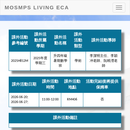
MOSMPS LIVING ECA
打
開
目
錄
課外活
課外
課外活動
課外活
動所屬
活動
課外活動導師
參考編號
動名稱
學期
類型
升四年級
李潔明主任、李穎
2025年度
2025H812M
暑期數學
學術
冲老師、阮曉瀅老
學期三
班
師
課外活動
課外活動
活動完結後將提供
課外活動日期
時間
地點
保姆車
2026-06-20;
11:00-12:00
RM406
否
2026-06-27;
課外活動備註