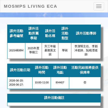
MOSMPS LIVING ECA
打
開
目
錄
課外活
課外
課外活動
課外活
動所屬
活動
課外活動導師
參考編號
動名稱
學期
類型
升三年級
李潔明主任、李穎
2025年度
2025H808M
暑期英文
學術
冲老師、阮曉瀅老
學期三
班
師
課外活動
課外活動
活動完結後將提供
課外活動日期
時間
地點
保姆車
2026-06-20;
10:00-11:00
RM407
否
2026-06-27;
課外活動備註