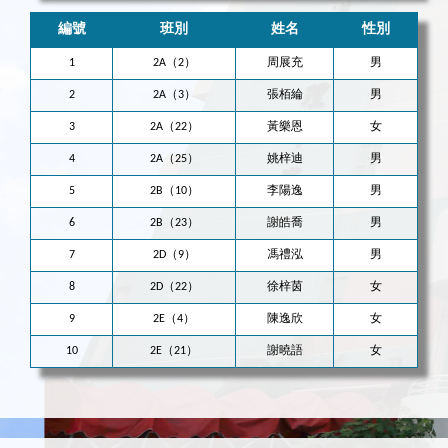
編號
班別
姓名
性別
1
2A（2）
周展充
男
2
2A（3）
張栢綸
男
3
2A（22）
黃樂恩
女
4
2A（25）
姚梓迪
男
5
2B（10）
李陽逸
男
6
2B（23）
謝皓喬
男
7
2D（9）
馮禮泓
男
8
2D（22）
徐梓茵
女
9
2E（4）
陳逸欣
女
10
2E（21）
謝曉語
女