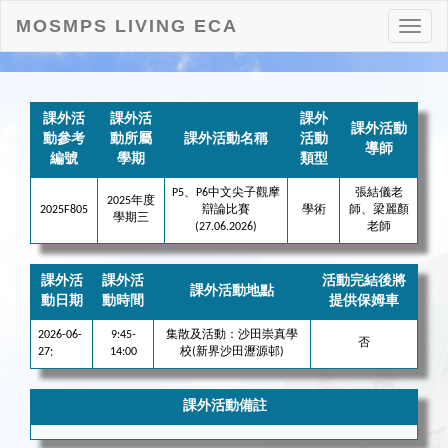
MOSMPS LIVING ECA
打
開
目
錄
課外活
課外活
課外
課外活動
動參考
動所屬
課外活動名稱
活動
導師
編號
學期
類型
P5、P6中文尖子觀摩
張結儀老
2025年度
2025F805
辯論比賽
學術
師、梁麗顏
學期三
(27.06.2026)
老師
課外活
課外活
活動完結後將
課外活動地點
動日期
動時間
提供保姆車
2026-06-
9:45-
集散及活動：沙田崇真學
否
27;
14:00
校(新界沙田瀝源邨)
課外活動備註