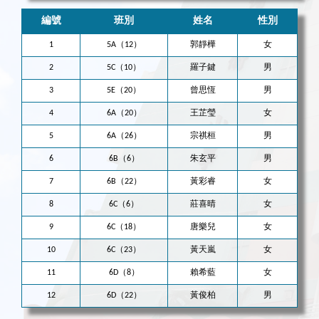
編號
班別
姓名
性別
1
5A（12）
郭靜樺
女
2
5C（10）
羅子鍵
男
3
5E（20）
曾思恆
男
4
6A（20）
王芷瑩
女
5
6A（26）
宗祺桓
男
6
6B（6）
朱玄平
男
7
6B（22）
黃彩睿
女
8
6C（6）
莊喜晴
女
9
6C（18）
唐樂兒
女
10
6C（23）
黃天嵐
女
11
6D（8）
賴希藍
女
12
6D（22）
黃俊柏
男