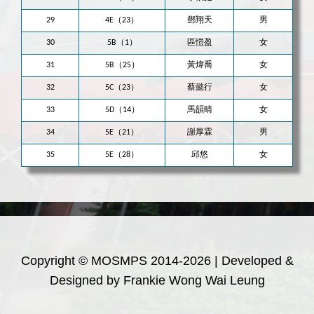
29
4E（23）
鄧翔天
男
30
5B（1）
區愷盈
女
31
5B（25）
黃煒喬
女
32
5C（23）
蔡懿行
女
33
5D（14）
馬韻晴
女
34
5E（21）
謝厚霖
男
35
5E（28）
邱悠
女
Copyright © MOSMPS 2014-2026 | Developed &
Designed by Frankie Wong Wai Leung