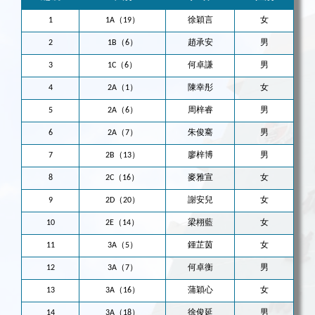
1
1A（19）
徐穎言
女
2
1B（6）
趙承安
男
3
1C（6）
何卓謙
男
4
2A（1）
陳幸彤
女
5
2A（6）
周梓睿
男
6
2A（7）
朱俊騫
男
7
2B（13）
廖梓博
男
8
2C（16）
麥雅宣
女
9
2D（20）
謝安兒
女
10
2E（14）
梁栩藍
女
11
3A（5）
鍾芷茵
女
12
3A（7）
何卓衡
男
13
3A（16）
蒲穎心
女
14
3A（18）
徐俊延
男