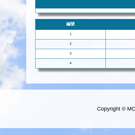
編號
1
2
3
4
Copyright © M