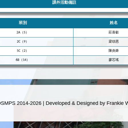
課外活動備註
班別
姓名
2A（5）
莊喜叡
2C（9）
梁頌恩
5C（2）
陳炎鋒
6B（14）
廖芯瑤
OSMPS 2014-2026 | Developed & Designed by Frankie 