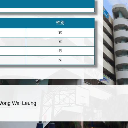
性別
女
女
男
女
Wong Wai Leung