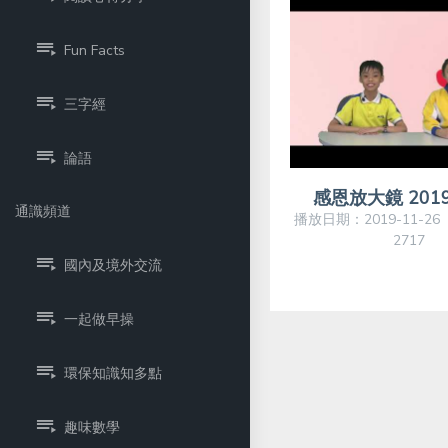
Fun Facts
三字經
論語
感恩放大鏡 201
通識頻道
播放日期：2019-11-2
2717
國內及境外交流
一起做早操
環保知識知多點
趣味數學