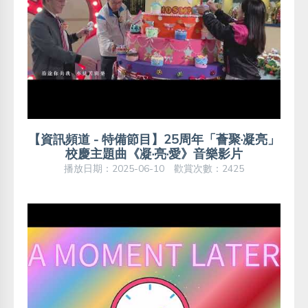
【資訊頻道 - 特備節目】25周年「薈聚·凝亮」
校慶主題曲《凝·亮·愛》音樂影片
播放日期：2025-06-10 歡賞次數：2425