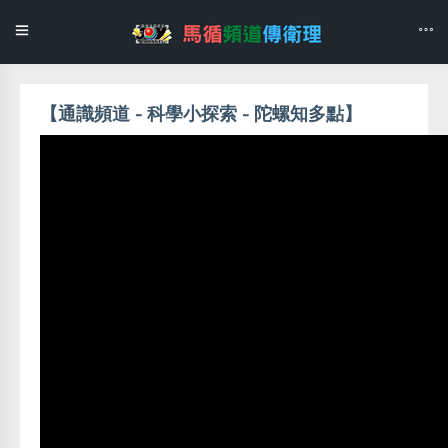
【通識頻道 - 科學小探索 - 陀螺知多點】