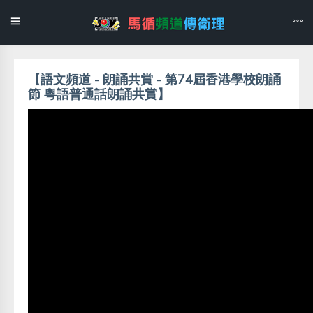
【語文頻道 - 朗誦共賞 - 第74屆香港學校朗誦
節 粵語普通話朗誦共賞】