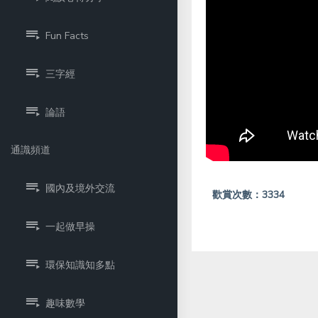
Fun Facts
三字經
論語
通識頻道
國內及境外交流
歡賞次數：3334
一起做早操
環保知識知多點
趣味數學