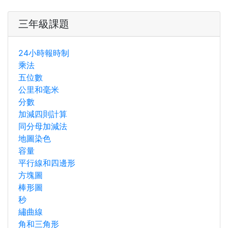
三年級課題
24小時報時制
乘法
五位數
公里和毫米
分數
加減四則計算
同分母加減法
地圖染色
容量
平行線和四邊形
方塊圖
棒形圖
秒
繡曲線
角和三角形