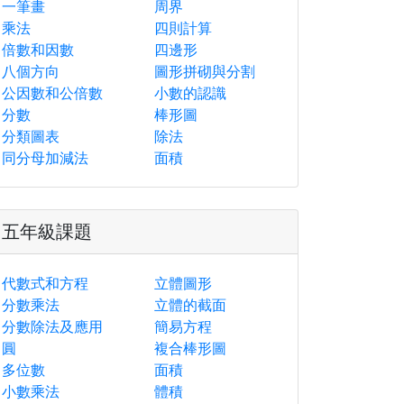
一筆畫
周界
乘法
四則計算
倍數和因數
四邊形
八個方向
圖形拼砌與分割
公因數和公倍數
小數的認識
分數
棒形圖
分類圖表
除法
同分母加減法
面積
五年級課題
代數式和方程
立體圖形
分數乘法
立體的截面
分數除法及應用
簡易方程
圓
複合棒形圖
多位數
面積
小數乘法
體積