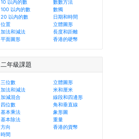
10 以內的數
數數方法
100 以內的數
數獨
20 以內的數
日期和時間
位置
立體圖形
加法和減法
長度和距離
平面圖形
香港的硬幣
二年級課題
三位數
立體圖形
加法和減法
米和厘米
加減混合
線段和四邊形
四位數
角和垂直線
基本乘法
象形圖
基本除法
重量
方向
香港的貨幣
時間