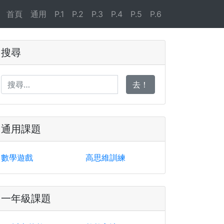
首頁
通用
P.1
P.2
P.3
P.4
P.5
P.6
搜尋
去！
通用課題
數學遊戲
高思維訓練
一年級課題