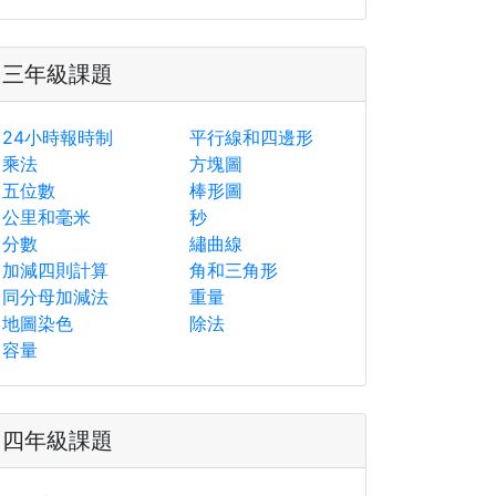
三年級課題
24小時報時制
平行線和四邊形
乘法
方塊圖
五位數
棒形圖
公里和毫米
秒
分數
繡曲線
加減四則計算
角和三角形
同分母加減法
重量
地圖染色
除法
容量
四年級課題