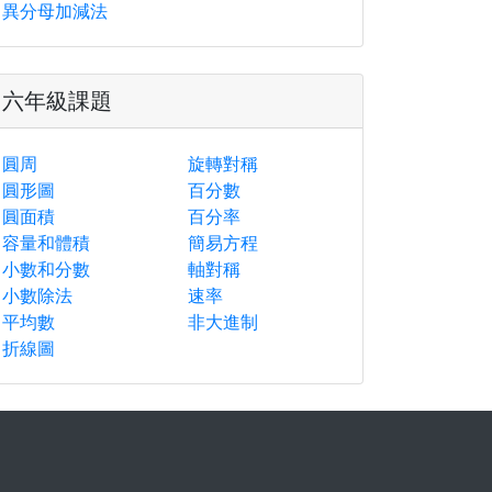
異分母加減法
六年級課題
圓周
旋轉對稱
圓形圖
百分數
圓面積
百分率
容量和體積
簡易方程
小數和分數
軸對稱
小數除法
速率
平均數
非大進制
折線圖