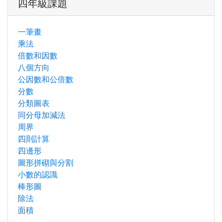
四年級課題
一筆畫
乘法
倍數和因數
八個方向
公因數和公倍數
分數
分類圖表
同分母加減法
周界
四則計算
四邊形
圖形拼砌與分割
小數的認識
棒形圖
除法
面積