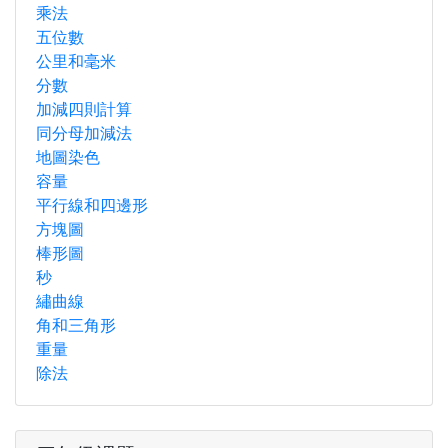
乘法
五位數
公里和毫米
分數
加減四則計算
同分母加減法
地圖染色
容量
平行線和四邊形
方塊圖
棒形圖
秒
繡曲線
角和三角形
重量
除法