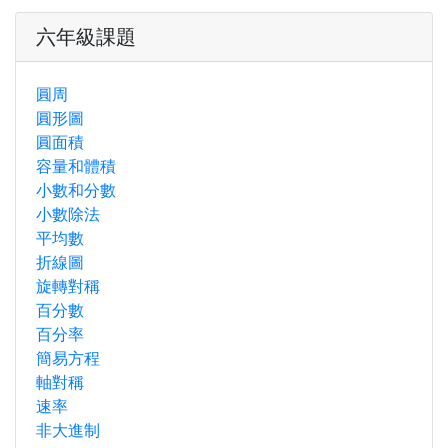
六年級課題
圓周
圓形圖
圓面積
容量和體積
小數和分數
小數除法
平均數
折線圖
旋轉對稱
百分數
百分率
簡易方程
軸對稱
速率
非大進制