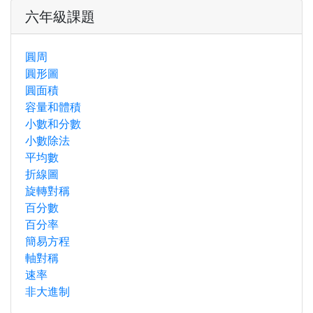
六年級課題
圓周
圓形圖
圓面積
容量和體積
小數和分數
小數除法
平均數
折線圖
旋轉對稱
百分數
百分率
簡易方程
軸對稱
速率
非大進制