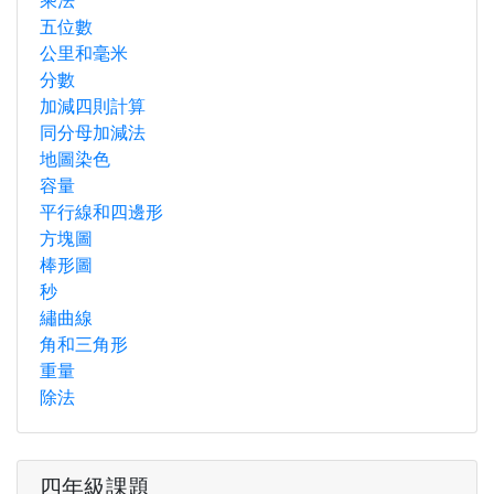
乘法
五位數
公里和毫米
分數
加減四則計算
同分母加減法
地圖染色
容量
平行線和四邊形
方塊圖
棒形圖
秒
繡曲線
角和三角形
重量
除法
四年級課題