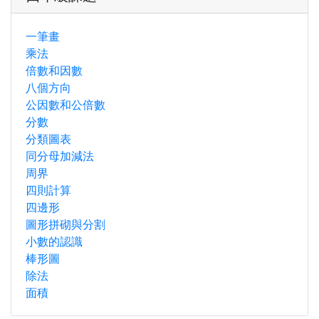
一筆畫
乘法
倍數和因數
八個方向
公因數和公倍數
分數
分類圖表
同分母加減法
周界
四則計算
四邊形
圖形拼砌與分割
小數的認識
棒形圖
除法
面積