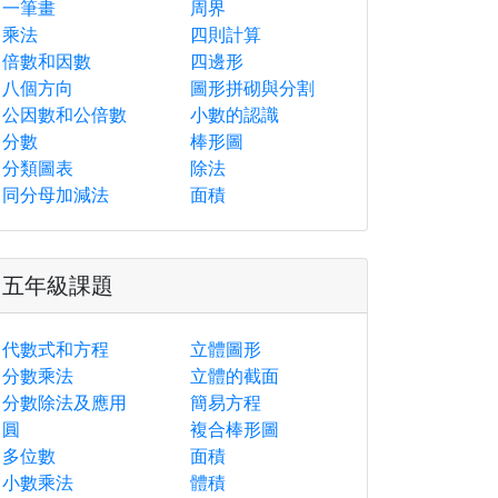
一筆畫
周界
乘法
四則計算
倍數和因數
四邊形
八個方向
圖形拼砌與分割
公因數和公倍數
小數的認識
分數
棒形圖
分類圖表
除法
同分母加減法
面積
五年級課題
代數式和方程
立體圖形
分數乘法
立體的截面
分數除法及應用
簡易方程
圓
複合棒形圖
多位數
面積
小數乘法
體積