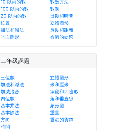
10 以內的數
數數方法
100 以內的數
數獨
20 以內的數
日期和時間
位置
立體圖形
加法和減法
長度和距離
平面圖形
香港的硬幣
二年級課題
三位數
立體圖形
加法和減法
米和厘米
加減混合
線段和四邊形
四位數
角和垂直線
基本乘法
象形圖
基本除法
重量
方向
香港的貨幣
時間