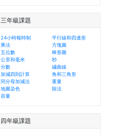
三年級課題
24小時報時制
平行線和四邊形
乘法
方塊圖
五位數
棒形圖
公里和毫米
秒
分數
繡曲線
加減四則計算
角和三角形
同分母加減法
重量
地圖染色
除法
容量
四年級課題