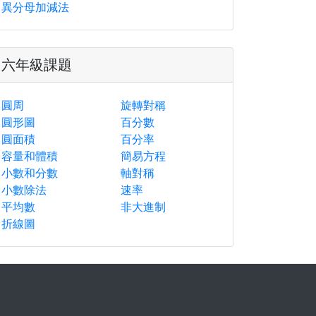
異分母加減法
六年級課題
圓周
旋轉對稱
圓形圖
百分數
圓面積
百分率
容量和體積
簡易方程
小數和分數
軸對稱
小數除法
速率
平均數
非大進制
折線圖