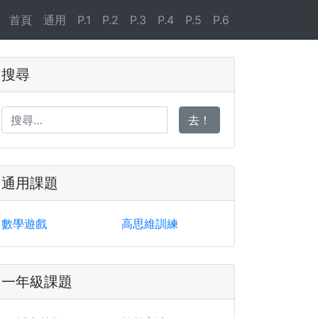
首頁
通用
P.1
P.2
P.3
P.4
P.5
P.6
搜尋
去！
通用課題
數學遊戲
高思維訓練
一年級課題