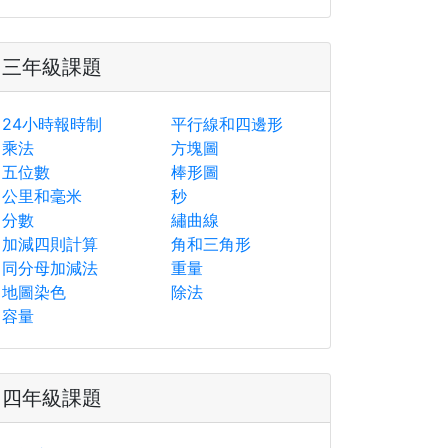
三年級課題
24小時報時制
平行線和四邊形
乘法
方塊圖
五位數
棒形圖
公里和毫米
秒
分數
繡曲線
加減四則計算
角和三角形
同分母加減法
重量
地圖染色
除法
容量
四年級課題