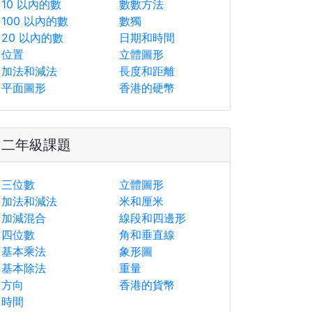
10 以內的數
數數方法
100 以內的數
數獨
20 以內的數
日期和時間
位置
立體圖形
加法和減法
長度和距離
平面圖形
香港的硬幣
二年級課題
三位數
立體圖形
加法和減法
米和厘米
加減混合
線段和四邊形
四位數
角和垂直線
基本乘法
象形圖
基本除法
重量
方向
香港的貨幣
時間