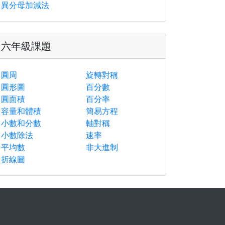
異分母加減法
六年級課題
圓周
旋轉對稱
圓形圖
百分數
圓面積
百分率
容量和體積
簡易方程
小數和分數
軸對稱
小數除法
速率
平均數
非大進制
折線圖