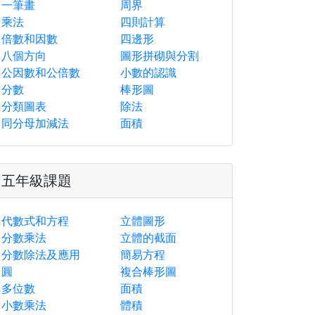
一筆畫
周界
乘法
四則計算
倍數和因數
四邊形
八個方向
圖形拼砌與分割
公因數和公倍數
小數的認識
分數
棒形圖
分類圖表
除法
同分母加減法
面積
五年級課題
代數式和方程
立體圖形
分數乘法
立體的截面
分數除法及應用
簡易方程
圓
複合棒形圖
多位數
面積
小數乘法
體積