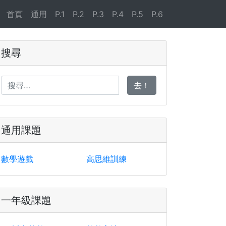
首頁
通用
P.1
P.2
P.3
P.4
P.5
P.6
搜尋
去！
通用課題
數學遊戲
高思維訓練
一年級課題