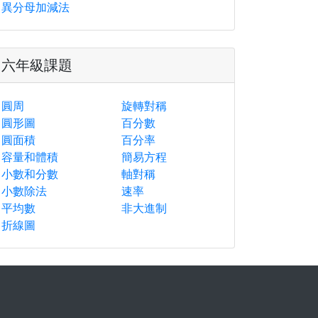
異分母加減法
六年級課題
圓周
旋轉對稱
圓形圖
百分數
圓面積
百分率
容量和體積
簡易方程
小數和分數
軸對稱
小數除法
速率
平均數
非大進制
折線圖