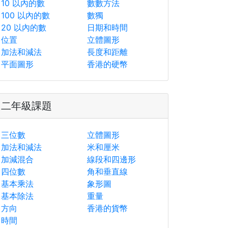
10 以內的數
數數方法
100 以內的數
數獨
20 以內的數
日期和時間
位置
立體圖形
加法和減法
長度和距離
平面圖形
香港的硬幣
二年級課題
三位數
立體圖形
加法和減法
米和厘米
加減混合
線段和四邊形
四位數
角和垂直線
基本乘法
象形圖
基本除法
重量
方向
香港的貨幣
時間