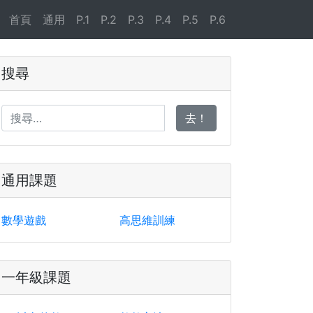
首頁
通用
P.1
P.2
P.3
P.4
P.5
P.6
搜尋
去！
通用課題
數學遊戲
高思維訓練
一年級課題