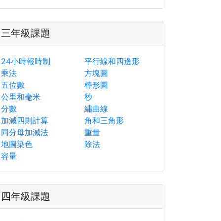
三年級課題
24小時報時制
平行線和四邊形
乘法
方塊圖
五位數
棒形圖
公里和毫米
秒
分數
繡曲線
加減四則計算
角和三角形
同分母加減法
重量
地圖染色
除法
容量
四年級課題