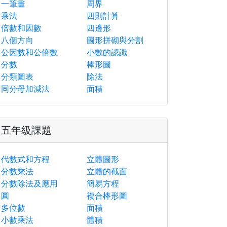
一筆畫
周界
乘法
四則計算
倍數和因數
四邊形
八個方向
圖形拼砌與分割
公因數和公倍數
小數的認識
分數
棒形圖
分類圖表
除法
同分母加減法
面積
五年級課題
代數式和方程
立體圖形
分數乘法
立體的截面
分數除法及應用
簡易方程
圓
複合棒形圖
多位數
面積
小數乘法
體積